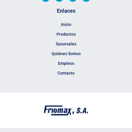
s
c
i
n
t
e
t
k
Enlaces
a
b
t
e
g
o
e
d
r
o
r
i
a
k
n
Inicio
m
Productos
Sucursales
Quiénes Somos
Empleos
Contacto