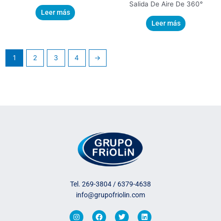
Salida De Aire De 360°
Leer más
Leer más
1
2
3
4
→
Tel. 269-3804 / 6379-4638
info@grupofriolin.com
I
F
T
L
n
a
w
i