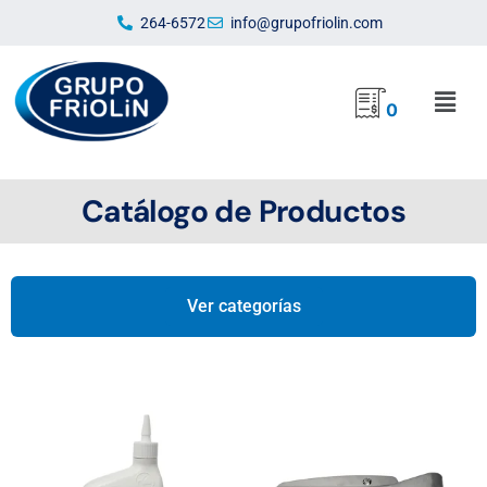
Ir
264-6572
info@grupofriolin.com
al
contenido
Mai
0
Men
Catálogo de Productos
Ver categorías