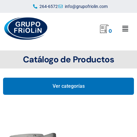
Ir
264-6572
info@grupofriolin.com
al
contenido
Mai
0
Men
Catálogo de Productos
Ver categorías