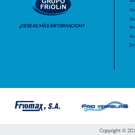
H
Qu
¿DESEAS MÁS INFORMACION?
Pr
Su
Em
Copyright © 202