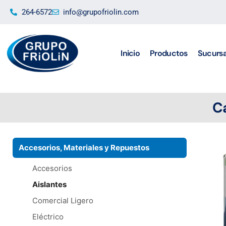
Ir
264-6572
info@grupofriolin.com
al
contenido
Inicio
Productos
Sucursa
C
Accesorios, Materiales y Repuestos
Accesorios
Aislantes
Comercial Ligero
Eléctrico