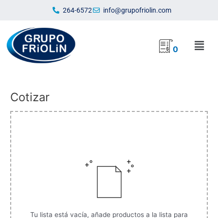
Ir
264-6572
info@grupofriolin.com
al
contenido
Mai
0
Men
Cotizar
Tu lista está vacía, añade productos a la lista para