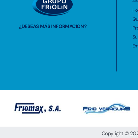
H
Qu
¿DESEAS MÁS INFORMACION?
Pr
Su
Em
Copyright © 202