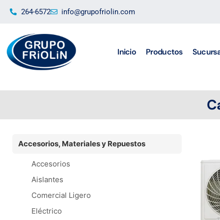
Ir
264-6572
info@grupofriolin.com
al
contenido
Inicio
Productos
Sucursa
C
Accesorios, Materiales y Repuestos
Accesorios
Aislantes
Comercial Ligero
Eléctrico