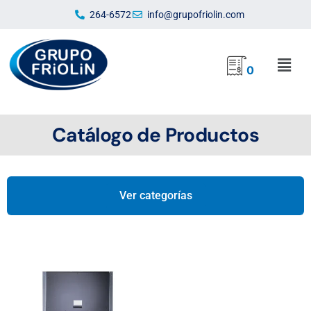
Ir
264-6572
info@grupofriolin.com
al
contenido
Mai
0
Men
Catálogo de Productos
Ver categorías