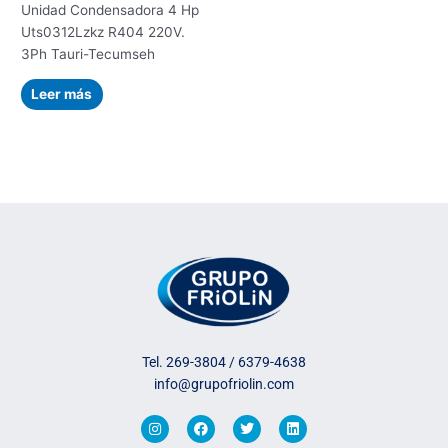
Unidad Condensadora 4 Hp
Uts0312Lzkz R404 220V.
3Ph Tauri-Tecumseh
Leer más
Tel. 269-3804 / 6379-4638
info@grupofriolin.com
I
F
T
L
n
a
w
i