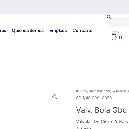
Buscar
les
Quiénes Somos
Empleos
Contacto
0
Inicio
/
Accesorios, Material
6S 1/4S 009L8050
Valv. Bola Gb
Válvulas De Cierre Y Serv
Acceso