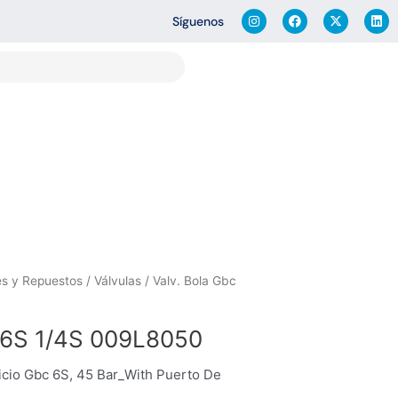
I
F
X
L
Síguenos
n
a
-
i
s
c
t
n
t
e
w
k
a
b
i
e
g
o
t
d
r
o
t
i
a
k
e
n
m
r
es y Repuestos
/
Válvulas
/ Valv. Bola Gbc
c 6S 1/4S 009L8050
icio Gbc 6S, 45 Bar_With Puerto De