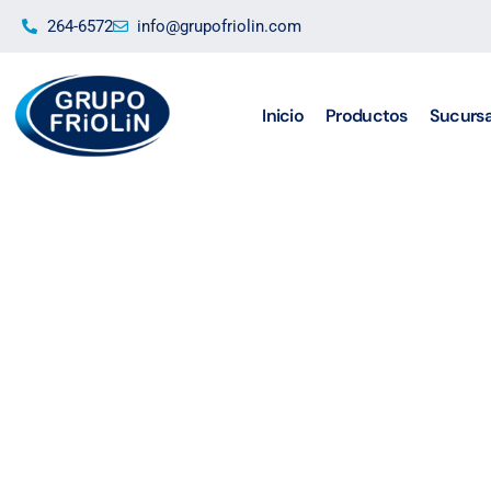
Ir
264-6572
info@grupofriolin.com
al
contenido
Inicio
Productos
Sucursa