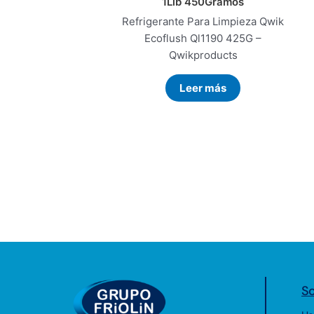
1Lib 450Gramos
Refrigerante Para Limpieza Qwik
Ecoflush Ql1190 425G –
Qwikproducts
Leer más
So