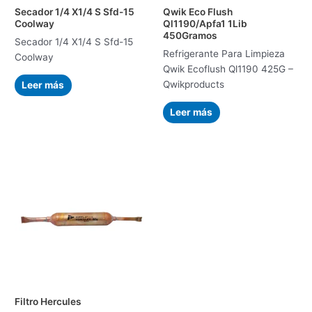
Secador 1/4 X1/4 S Sfd-15
Qwik Eco Flush
Coolway
Ql1190/Apfa1 1Lib
450Gramos
Secador 1/4 X1/4 S Sfd-15
Refrigerante Para Limpieza
Coolway
Qwik Ecoflush Ql1190 425G –
Qwikproducts
Leer más
Leer más
Filtro Hercules