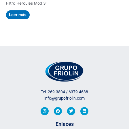
Filtro Hercules Mod 31
Leer más
Tel. 269-3804 / 6379-4638
info@grupofriolin.com
I
F
T
L
n
a
w
i
s
c
i
n
t
e
t
k
Enlaces
a
b
t
e
g
o
e
d